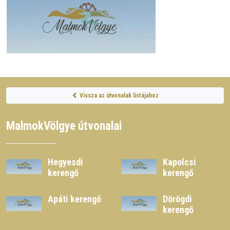
Vissza az útvonalak listájához
MalmokVölgye útvonalai
Hegyesdi
Kapolcsi
kerengő
kerengő
Apáti kerengő
Dörögdi
kerengő