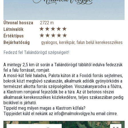
Útvonal hossza
2722 m
Látnivalók
Értéktípus
Bejárhatóság
gyalogos, kerékpár, falun belül kerekesszékes
Fedezd fel Taliándörögd szépségeit!
A mintegy 2,5 km út során a Taliándörögd táblától indulva fedezzük
fel a falu forrásait, romjait.
A mosó-kút felé haladva, Palota kúton át a Foxódi forrás sejtelmes,
bokrok közt megbúvó szakaszán, alkalmunk adódik gyönyörködni a
természet alkotta forrás szépségében. Visszakanyarodva a főútra,
a Klastrom romjaival fejeződik be a túra. Az út betonos részei
alkalmasak kerekesszékes közlekedésre, teljes szakaszában pedig
biciklivel is járható.
Tippeld meg milyen magas a Klastrom kőfala?
Tippjeidet küld el nekünk az info@malmokvolgye.hu email címre.