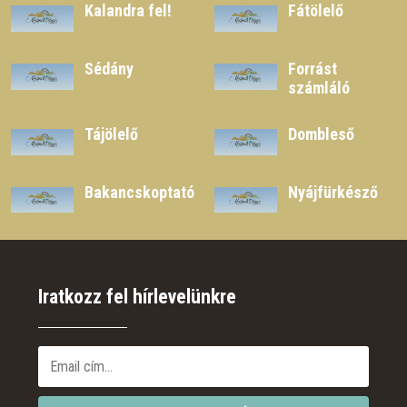
Kalandra fel!
Fátölelő
Sédány
Forrást
számláló
Tájölelő
Dombleső
Bakancskoptató
Nyájfürkésző
Iratkozz fel hírlevelünkre